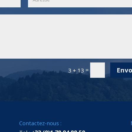
Envo
=
3 + 13
Contactez-nous :